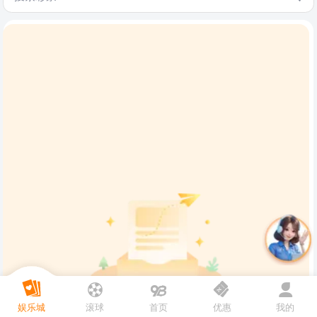
娱乐城
滚球
首页
优惠
我的
暂无数据