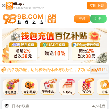
9B.app
立即下载
更多精彩游戏,请下载手机APP
登录
注册
53164
流行的各项功能，达到极致的体验与娱乐性，各项福利陆续上线，让
关闭
时后
日本J1联赛
4小时后