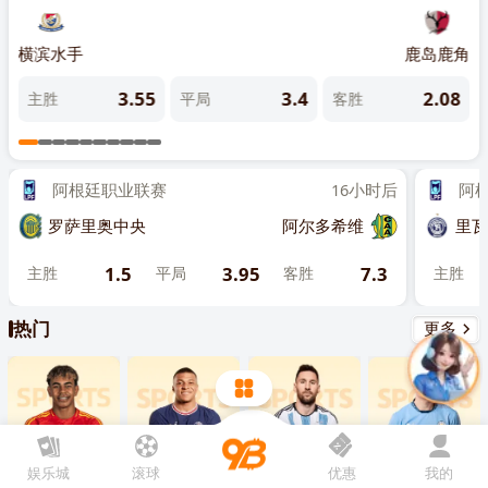
先点击
，再
“添加到主屏幕”
雷茨
横滨水手
鹿岛鹿角
大阪
6
3.55
3.4
2.08
主胜
平局
客胜
主
阿根廷职业联赛
16小时后
阿根廷
罗萨里奥中央
阿尔多希维
里瓦达
1.5
3.95
7.3
主胜
平局
客胜
主胜
热门
更多
娱乐城
滚球
优惠
我的